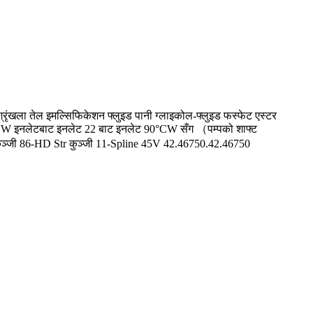
रृंखला तेल इमल्सिफिकेशन फ्लुइड पानी ग्लाइकोल-फ्लुइड फस्फेट एस्टर
 CCW इनलेटबाट इनलेट 22 बाट इनलेट 90°CW सँग （पम्पको शाफ्ट
कुञ्जी 86-HD Str कुञ्जी 11-Spline 45V 42.46750.42.46750