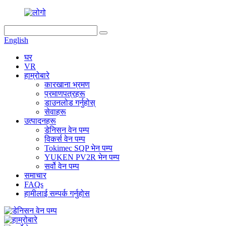
English
घर
VR
हाम्रोबारे
कारखाना भ्रमण
प्रमाणपत्रहरू
डाउनलोड गर्नुहोस्
सेवाहरू
उत्पादनहरू
डेनिसन वेन पम्प
विकर्स वेन पम्प
Tokimec SQP भेन पम्प
YUKEN PV2R भेन पम्प
सर्वो वेन पम्प
समाचार
FAQs
हामीलाई सम्पर्क गर्नुहोस