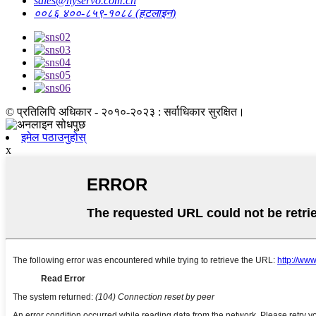
sales@hyservo.com.cn
००८६ ४००-८५९-१०८८ (हटलाइन)
© प्रतिलिपि अधिकार - २०१०-२०२३ : सर्वाधिकार सुरक्षित।
इमेल पठाउनुहोस्
x